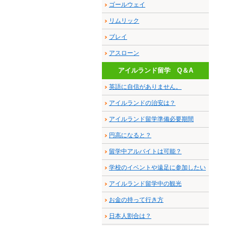
ゴールウェイ
リムリック
ブレイ
アスローン
アイルランド留学 Q＆A
英語に自信がありません。
アイルランドの治安は？
アイルランド留学準備必要期間
円高になると？
留学中アルバイトは可能？
学校のイベントや遠足に参加したい
アイルランド留学中の観光
お金の持って行き方
日本人割合は？