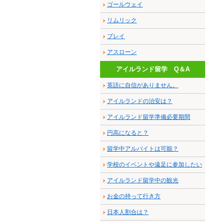
ゴールウェイ
リムリック
ブレイ
アスローン
アイルランド留学 Q＆A
英語に自信がありません。
アイルランドの治安は？
アイルランド留学準備必要期間
円高になると？
留学中アルバイトは可能？
学校のイベントや遠足に参加したい
アイルランド留学中の観光
お金の持って行き方
日本人割合は？