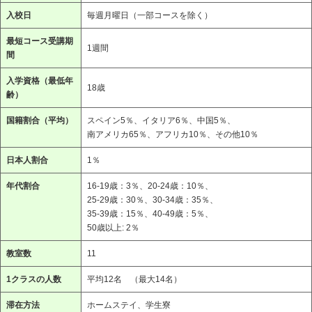
入校日
毎週月曜日（一部コースを除く）
最短コース受講期
1週間
間
入学資格（最低年
18歳
齢）
国籍割合（平均）
スペイン5％、イタリア6％、中国5％、
南アメリカ65％、
アフリカ10％、その他10％
日本人割合
1％
年代割合
16-19歳：3％、20-24歳：10％、
25-29歳：30％、30-34歳：35％、
35-39歳：15％、40-49歳：5％、
50歳以上: 2％
教室数
11
1クラスの人数
平均12名 （最大14名）
滞在方法
ホームステイ、学生寮